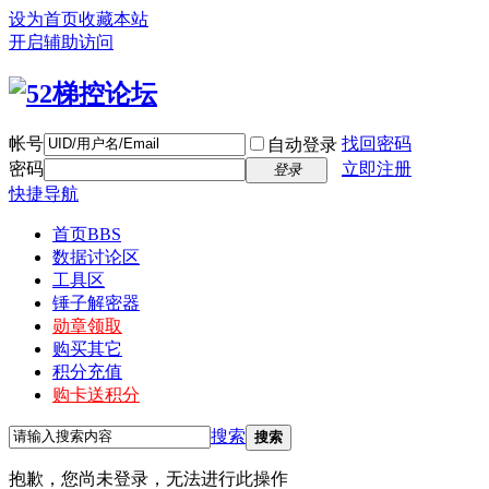
设为首页
收藏本站
开启辅助访问
帐号
找回密码
自动登录
密码
立即注册
登录
快捷导航
首页
BBS
数据讨论区
工具区
锤子解密器
勋章领取
购买其它
积分充值
购卡送积分
搜索
搜索
抱歉，您尚未登录，无法进行此操作