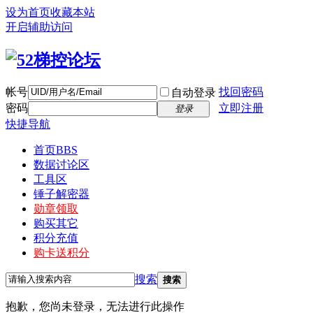
设为首页
收藏本站
开启辅助访问
帐号
找回密码
自动登录
密码
立即注册
登录
快捷导航
首页
BBS
数据讨论区
工具区
锤子解密器
勋章领取
购买其它
积分充值
购卡送积分
搜索
搜索
抱歉，您尚未登录，无法进行此操作