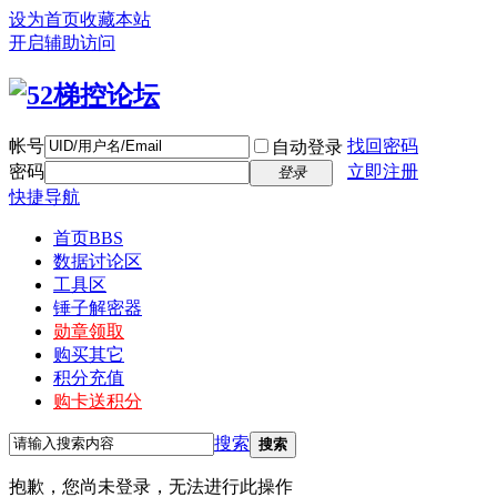
设为首页
收藏本站
开启辅助访问
帐号
找回密码
自动登录
密码
立即注册
登录
快捷导航
首页
BBS
数据讨论区
工具区
锤子解密器
勋章领取
购买其它
积分充值
购卡送积分
搜索
搜索
抱歉，您尚未登录，无法进行此操作