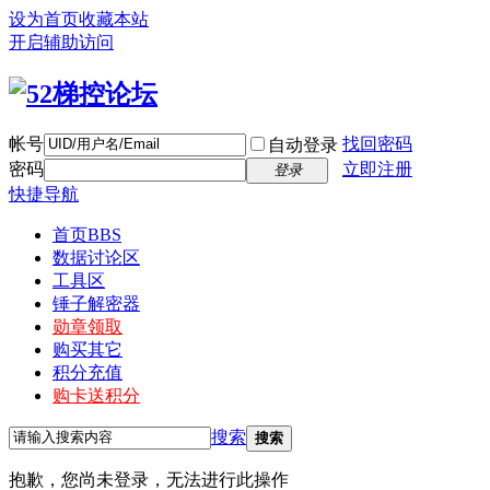
设为首页
收藏本站
开启辅助访问
帐号
找回密码
自动登录
密码
立即注册
登录
快捷导航
首页
BBS
数据讨论区
工具区
锤子解密器
勋章领取
购买其它
积分充值
购卡送积分
搜索
搜索
抱歉，您尚未登录，无法进行此操作