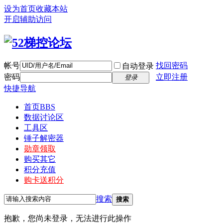
设为首页
收藏本站
开启辅助访问
帐号
找回密码
自动登录
密码
立即注册
登录
快捷导航
首页
BBS
数据讨论区
工具区
锤子解密器
勋章领取
购买其它
积分充值
购卡送积分
搜索
搜索
抱歉，您尚未登录，无法进行此操作