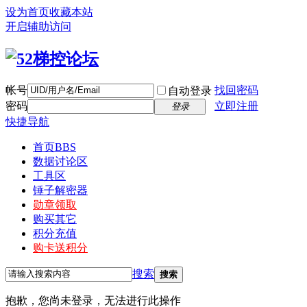
设为首页
收藏本站
开启辅助访问
帐号
找回密码
自动登录
密码
立即注册
登录
快捷导航
首页
BBS
数据讨论区
工具区
锤子解密器
勋章领取
购买其它
积分充值
购卡送积分
搜索
搜索
抱歉，您尚未登录，无法进行此操作