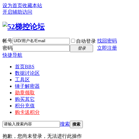
设为首页
收藏本站
开启辅助访问
帐号
找回密码
自动登录
密码
立即注册
登录
快捷导航
首页
BBS
数据讨论区
工具区
锤子解密器
勋章领取
购买其它
积分充值
购卡送积分
搜索
搜索
抱歉，您尚未登录，无法进行此操作