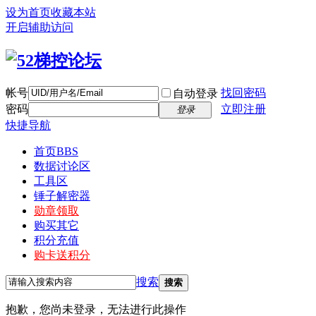
设为首页
收藏本站
开启辅助访问
帐号
找回密码
自动登录
密码
立即注册
登录
快捷导航
首页
BBS
数据讨论区
工具区
锤子解密器
勋章领取
购买其它
积分充值
购卡送积分
搜索
搜索
抱歉，您尚未登录，无法进行此操作