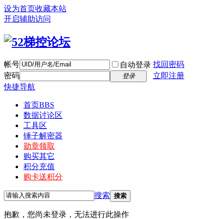
设为首页
收藏本站
开启辅助访问
帐号
找回密码
自动登录
密码
立即注册
登录
快捷导航
首页
BBS
数据讨论区
工具区
锤子解密器
勋章领取
购买其它
积分充值
购卡送积分
搜索
搜索
抱歉，您尚未登录，无法进行此操作