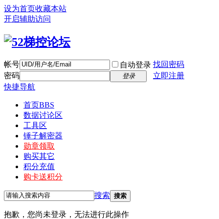
设为首页
收藏本站
开启辅助访问
帐号
找回密码
自动登录
密码
立即注册
登录
快捷导航
首页
BBS
数据讨论区
工具区
锤子解密器
勋章领取
购买其它
积分充值
购卡送积分
搜索
搜索
抱歉，您尚未登录，无法进行此操作