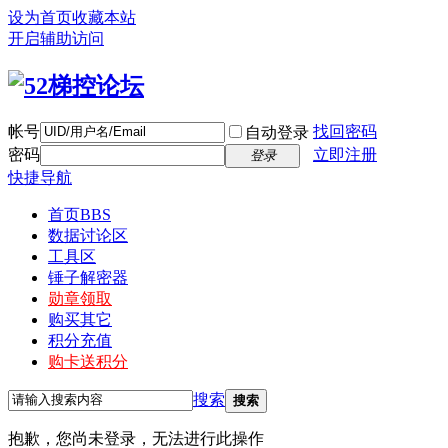
设为首页
收藏本站
开启辅助访问
帐号
找回密码
自动登录
密码
立即注册
登录
快捷导航
首页
BBS
数据讨论区
工具区
锤子解密器
勋章领取
购买其它
积分充值
购卡送积分
搜索
搜索
抱歉，您尚未登录，无法进行此操作