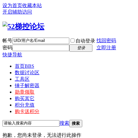
设为首页
收藏本站
开启辅助访问
帐号
找回密码
自动登录
密码
立即注册
登录
快捷导航
首页
BBS
数据讨论区
工具区
锤子解密器
勋章领取
购买其它
积分充值
购卡送积分
搜索
搜索
抱歉，您尚未登录，无法进行此操作