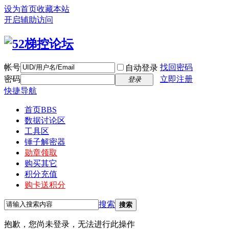
设为首页
收藏本站
开启辅助访问
帐号
找回密码
自动登录
密码
立即注册
登录
快捷导航
首页
BBS
数据讨论区
工具区
锤子解密器
勋章领取
购买其它
积分充值
购卡送积分
搜索
搜索
抱歉，您尚未登录，无法进行此操作