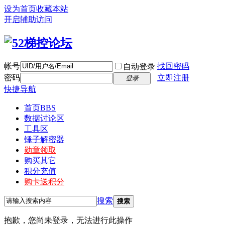
设为首页
收藏本站
开启辅助访问
帐号
找回密码
自动登录
密码
立即注册
登录
快捷导航
首页
BBS
数据讨论区
工具区
锤子解密器
勋章领取
购买其它
积分充值
购卡送积分
搜索
搜索
抱歉，您尚未登录，无法进行此操作