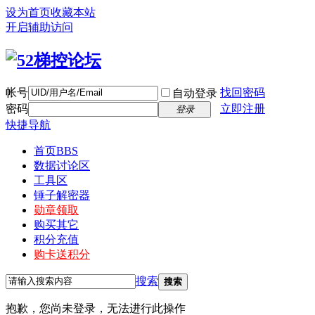
设为首页
收藏本站
开启辅助访问
帐号
找回密码
自动登录
密码
立即注册
登录
快捷导航
首页
BBS
数据讨论区
工具区
锤子解密器
勋章领取
购买其它
积分充值
购卡送积分
搜索
搜索
抱歉，您尚未登录，无法进行此操作