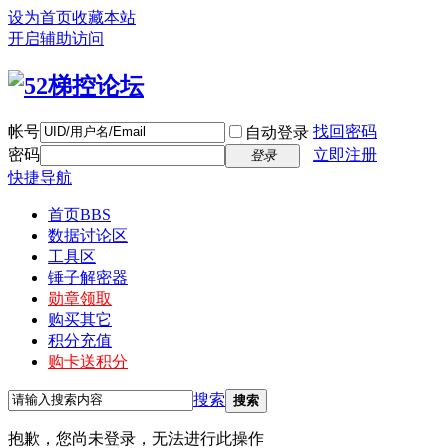
设为首页
收藏本站
开启辅助访问
帐号
找回密码
自动登录
密码
立即注册
登录
快捷导航
首页
BBS
数据讨论区
工具区
锤子解密器
勋章领取
购买其它
积分充值
购卡送积分
搜索
搜索
抱歉，您尚未登录，无法进行此操作