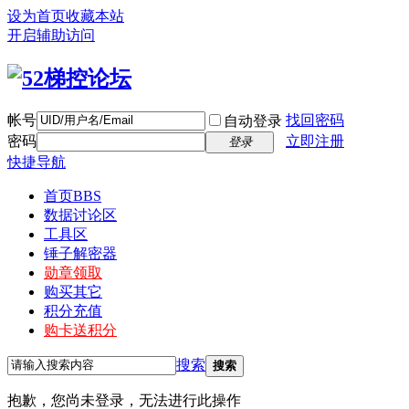
设为首页
收藏本站
开启辅助访问
帐号
找回密码
自动登录
密码
立即注册
登录
快捷导航
首页
BBS
数据讨论区
工具区
锤子解密器
勋章领取
购买其它
积分充值
购卡送积分
搜索
搜索
抱歉，您尚未登录，无法进行此操作