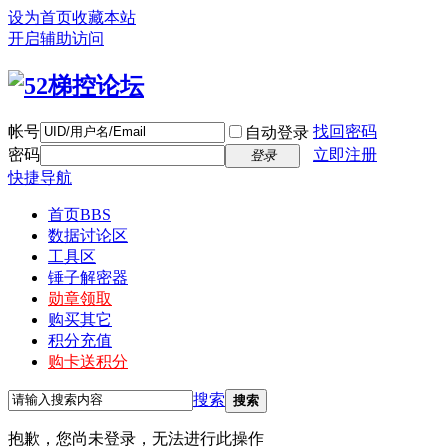
设为首页
收藏本站
开启辅助访问
帐号
找回密码
自动登录
密码
立即注册
登录
快捷导航
首页
BBS
数据讨论区
工具区
锤子解密器
勋章领取
购买其它
积分充值
购卡送积分
搜索
搜索
抱歉，您尚未登录，无法进行此操作