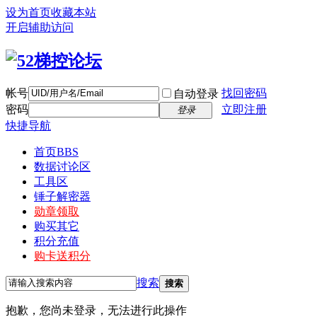
设为首页
收藏本站
开启辅助访问
帐号
找回密码
自动登录
密码
立即注册
登录
快捷导航
首页
BBS
数据讨论区
工具区
锤子解密器
勋章领取
购买其它
积分充值
购卡送积分
搜索
搜索
抱歉，您尚未登录，无法进行此操作