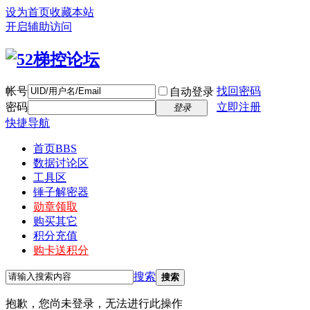
设为首页
收藏本站
开启辅助访问
帐号
找回密码
自动登录
密码
立即注册
登录
快捷导航
首页
BBS
数据讨论区
工具区
锤子解密器
勋章领取
购买其它
积分充值
购卡送积分
搜索
搜索
抱歉，您尚未登录，无法进行此操作