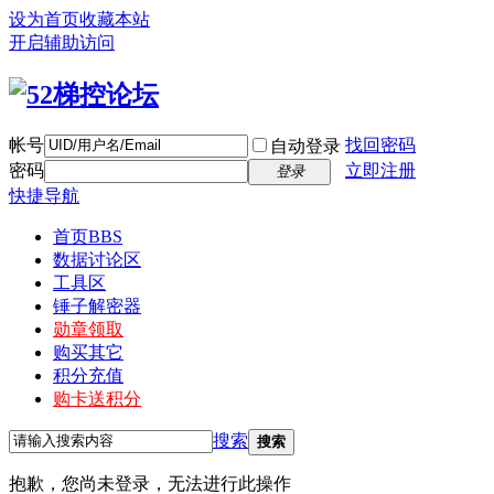
设为首页
收藏本站
开启辅助访问
帐号
找回密码
自动登录
密码
立即注册
登录
快捷导航
首页
BBS
数据讨论区
工具区
锤子解密器
勋章领取
购买其它
积分充值
购卡送积分
搜索
搜索
抱歉，您尚未登录，无法进行此操作