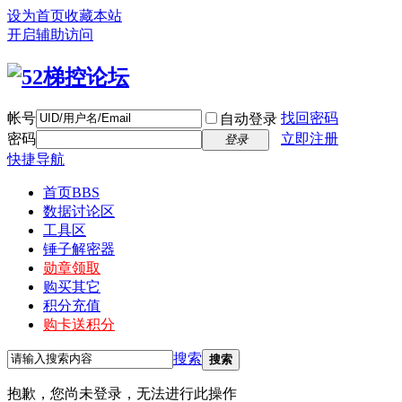
设为首页
收藏本站
开启辅助访问
帐号
找回密码
自动登录
密码
立即注册
登录
快捷导航
首页
BBS
数据讨论区
工具区
锤子解密器
勋章领取
购买其它
积分充值
购卡送积分
搜索
搜索
抱歉，您尚未登录，无法进行此操作