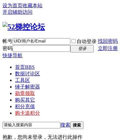
设为首页
收藏本站
开启辅助访问
帐号
找回密码
自动登录
密码
立即注册
登录
快捷导航
首页
BBS
数据讨论区
工具区
锤子解密器
勋章领取
购买其它
积分充值
购卡送积分
搜索
搜索
抱歉，您尚未登录，无法进行此操作