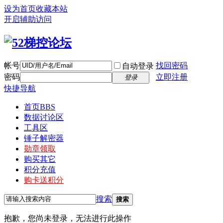
设为首页
收藏本站
开启辅助访问
帐号
找回密码
自动登录
密码
立即注册
登录
快捷导航
首页
BBS
数据讨论区
工具区
锤子解密器
勋章领取
购买其它
积分充值
购卡送积分
搜索
搜索
抱歉，您尚未登录，无法进行此操作