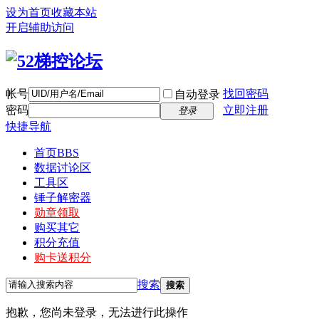
设为首页
收藏本站
开启辅助访问
帐号
找回密码
自动登录
密码
立即注册
登录
快捷导航
首页
BBS
数据讨论区
工具区
锤子解密器
勋章领取
购买其它
积分充值
购卡送积分
搜索
搜索
抱歉，您尚未登录，无法进行此操作