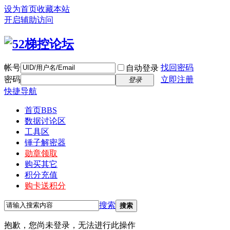
设为首页
收藏本站
开启辅助访问
帐号
找回密码
自动登录
密码
立即注册
登录
快捷导航
首页
BBS
数据讨论区
工具区
锤子解密器
勋章领取
购买其它
积分充值
购卡送积分
搜索
搜索
抱歉，您尚未登录，无法进行此操作