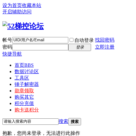
设为首页
收藏本站
开启辅助访问
帐号
找回密码
自动登录
密码
立即注册
登录
快捷导航
首页
BBS
数据讨论区
工具区
锤子解密器
勋章领取
购买其它
积分充值
购卡送积分
搜索
搜索
抱歉，您尚未登录，无法进行此操作