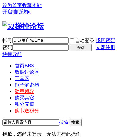
设为首页
收藏本站
开启辅助访问
帐号
找回密码
自动登录
密码
立即注册
登录
快捷导航
首页
BBS
数据讨论区
工具区
锤子解密器
勋章领取
购买其它
积分充值
购卡送积分
搜索
搜索
抱歉，您尚未登录，无法进行此操作