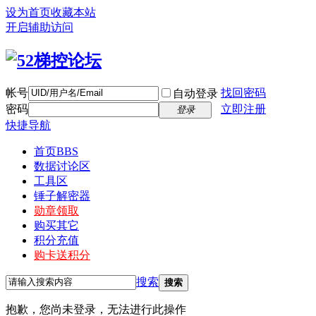
设为首页
收藏本站
开启辅助访问
帐号
找回密码
自动登录
密码
立即注册
登录
快捷导航
首页
BBS
数据讨论区
工具区
锤子解密器
勋章领取
购买其它
积分充值
购卡送积分
搜索
搜索
抱歉，您尚未登录，无法进行此操作