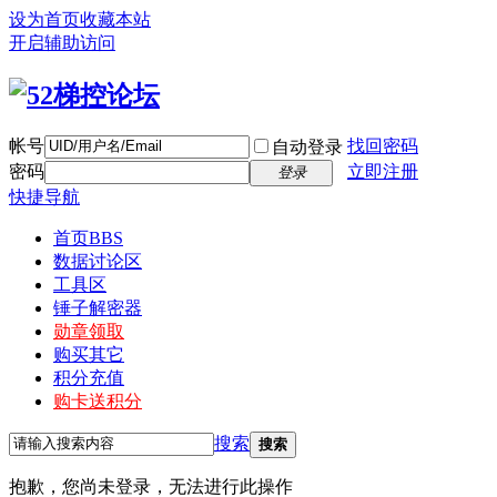
设为首页
收藏本站
开启辅助访问
帐号
找回密码
自动登录
密码
立即注册
登录
快捷导航
首页
BBS
数据讨论区
工具区
锤子解密器
勋章领取
购买其它
积分充值
购卡送积分
搜索
搜索
抱歉，您尚未登录，无法进行此操作