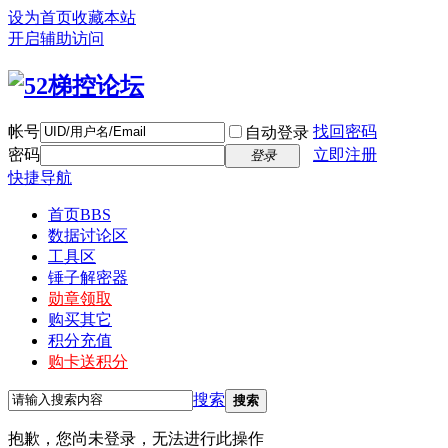
设为首页
收藏本站
开启辅助访问
帐号
找回密码
自动登录
密码
立即注册
登录
快捷导航
首页
BBS
数据讨论区
工具区
锤子解密器
勋章领取
购买其它
积分充值
购卡送积分
搜索
搜索
抱歉，您尚未登录，无法进行此操作