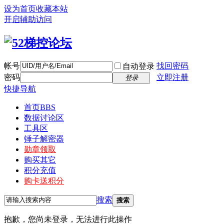
设为首页
收藏本站
开启辅助访问
帐号
找回密码
自动登录
密码
立即注册
登录
快捷导航
首页
BBS
数据讨论区
工具区
锤子解密器
勋章领取
购买其它
积分充值
购卡送积分
搜索
搜索
抱歉，您尚未登录，无法进行此操作