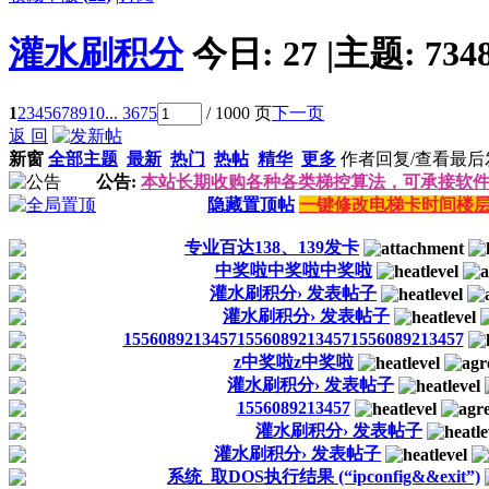
灌水刷积分
今日:
27
|
主题:
734
1
2
3
4
5
6
7
8
9
10
... 3675
/ 1000 页
下一页
返 回
新窗
全部主题
最新
热门
热帖
精华
更多
作者
回复/查看
最后
公告:
本站长期收购各种各类梯控算法，可承接软件逆向分
隐藏置顶帖
一键修改电梯卡时间楼层
专业百达138、139发卡
中奖啦中奖啦中奖啦
灌水刷积分› 发表帖子
灌水刷积分› 发表帖子
155608921345715560892134571556089213457
z中奖啦z中奖啦
灌水刷积分› 发表帖子
1556089213457
灌水刷积分› 发表帖子
灌水刷积分› 发表帖子
系统_取DOS执行结果 (“ipconfig&&exit”)