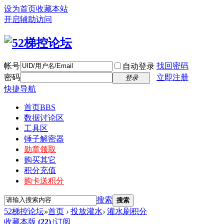
设为首页
收藏本站
开启辅助访问
帐号
找回密码
自动登录
密码
立即注册
登录
快捷导航
首页
BBS
数据讨论区
工具区
锤子解密器
勋章领取
购买其它
积分充值
购卡送积分
搜索
搜索
52梯控论坛
»
首页
›
投放灌水
›
灌水刷积分
收藏本版
(
22
)
|
订阅