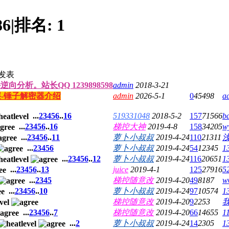
86
|
排名:
1
发表
析。站长QQ 1239898598
admin
2018-3-21
-锤子解密器介绍
admin
2026-5-1
0
45498
a
...
2
3
4
5
6
..
16
519331048
2018-5-2
157
71566
b
...
2
3
4
5
6
..
16
梯控大神
2019-4-8
158
34205
w
...
2
3
4
5
6
..
11
萝卜小叔叔
2019-4-24
110
21311
...
2
3
4
5
6
萝卜小叔叔
2019-4-24
54
12345
1
...
2
3
4
5
6
..
12
萝卜小叔叔
2019-4-24
116
20651
1
...
2
3
4
5
6
..
13
juice
2019-4-1
125
27916
5
...
2
3
4
5
梯控随意改
2019-4-20
49
8187
w
...
2
3
4
5
6
..
10
萝卜小叔叔
2019-4-24
97
10574
1
梯控随意改
2019-4-20
9
2253
...
2
3
4
5
6
..
7
梯控随意改
2019-4-20
66
14655
1
...
2
萝卜小叔叔
2019-4-24
14
2305
1