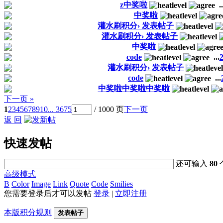
z中奖啦
..
中奖啦
灌水刷积分› 发表帖子
灌水刷积分› 发表帖子
中奖啦
code
...
灌水刷积分› 发表帖子
code
...
中奖啦中奖啦中奖啦
下一页 »
1
2
3
4
5
6
7
8
9
10
... 3675
/ 1000 页
下一页
返 回
快速发帖
还可输入
80
高级模式
B
Color
Image
Link
Quote
Code
Smilies
您需要登录后才可以发帖
登录
|
立即注册
本版积分规则
发表帖子