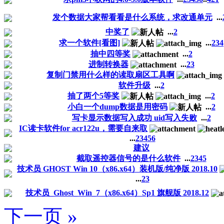
发个数据大家帮看看是什么系统，求改通单元
...
中奖了
...
2
求一个软件[看图]
...
2
3
4
抽中四等奖
...
2
进制转换器
...
2
3
复制门禁用什么样的读取扇区工具啊
软件升级
...
2
抽了两个5等奖
...
2
小白一个dump数据是用密码
...
2
写卡显示数据写入成功 uid写入失败
...
2
IC读卡软件for acr122u，需要自来取
...
2
3
4
5
6
建议
截取遥控器信号的是什么软件
...
2
3
4
5
技术员 GHOST Win 10（x86.x64）装机版/纯净版 2018.10
...
2
3
技术员_Ghost_Win_7（x86.x64）Sp1 旗舰版 2018.12
下一页 »