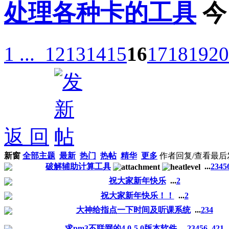
处理各种卡的工具
今
1 ...
12
13
14
15
16
17
18
19
20
返 回
新窗
全部主题
最新
热门
热帖
精华
更多
作者
回复/查看
最后
破解辅助计算工具
...
2
3
4
5
祝大家新年快乐
...
2
祝大家新年快乐！！
...
2
大神给指点一下时间及听课系统
...
2
3
4
求pm3不联网的4.0-5.0版本软件
...
2
3
4
5
6
..
421