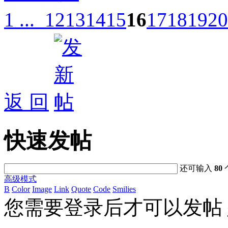
1 ...
12
13
14
15
16
17
18
19
20
返 回
快速发帖
还可输入
80
高级模式
B
Color
Image
Link
Quote
Code
Smilies
您需要登录后才可以发帖