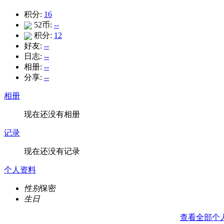
积分:
16
52币:
--
积分:
12
好友:
--
日志:
--
相册:
--
分享:
--
相册
现在还没有相册
记录
现在还没有记录
个人资料
性别
保密
生日
查看全部个