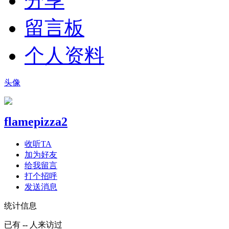
分享
留言板
个人资料
头像
flamepizza2
收听TA
加为好友
给我留言
打个招呼
发送消息
统计信息
已有
--
人来访过